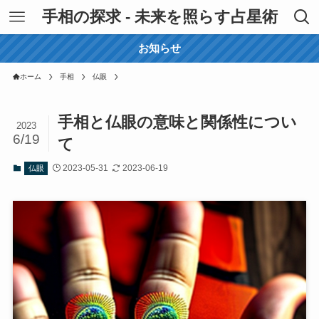
手相の探求 - 未来を照らす占星術
お知らせ
ホーム
手相
仏眼
手相と仏眼の意味と関係性につい
2023
6/19
て
2023-05-31
2023-06-19
仏眼