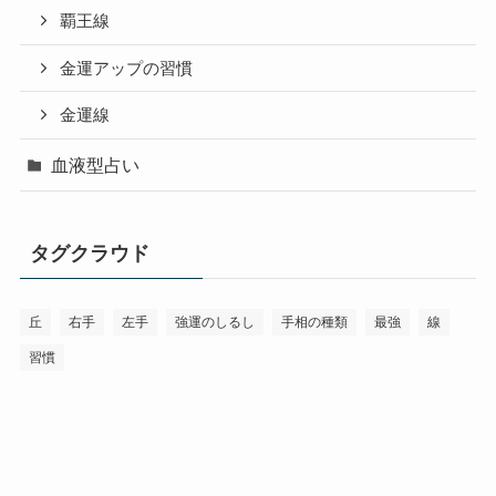
覇王線
金運アップの習慣
金運線
血液型占い
タグクラウド
丘
右手
左手
強運のしるし
手相の種類
最強
線
習慣