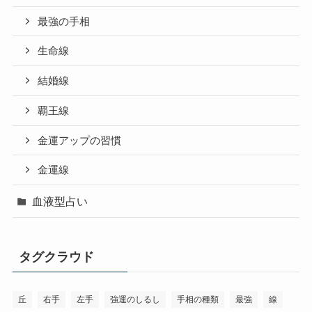
最強の手相
生命線
結婚線
覇王線
金運アップの習慣
金運線
血液型占い
タグクラウド
丘
右手
左手
強運のしるし
手相の種類
最強
線