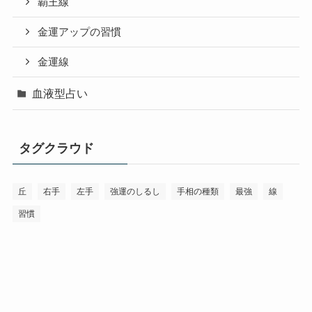
覇王線
金運アップの習慣
金運線
血液型占い
タグクラウド
丘
右手
左手
強運のしるし
手相の種類
最強
線
習慣