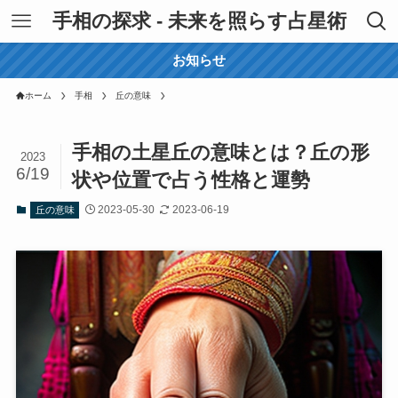
手相の探求 - 未来を照らす占星術
お知らせ
ホーム
手相
丘の意味
手相の土星丘の意味とは？丘の形
2023
6/19
状や位置で占う性格と運勢
2023-05-30
2023-06-19
丘の意味