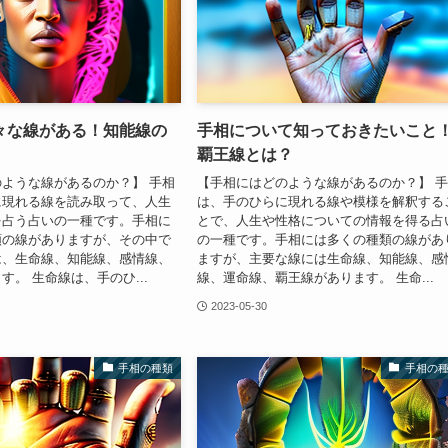
々な線がある！知能線の
手相について知っておきたいこと
覇王線とは？
ような線があるのか？】 手相
【手相にはどのような線があるのか？】 
に現れる線を読み取って、人生
は、手のひらに現れる線や模様を解釈する
を占う占いの一種です。手相に
とで、人生や性格についての情報を得る占
類の線がありますが、その中で
の一種です。手相には多くの種類の線があ
は、生命線、知能線、感情線、
ますが、主要な線には生命線、知能線、感
す。 生命線は、手のひ...
線、運命線、覇王線があります。 生命...
2023-05-30
手相の種類
手相の