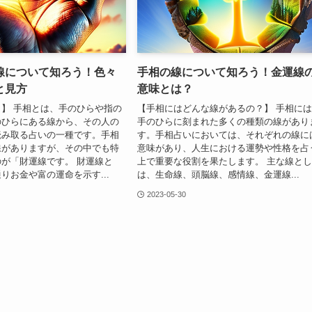
線について知ろう！色々
手相の線について知ろう！金運線
と見方
意味とは？
】 手相とは、手のひらや指の
【手相にはどんな線があるの？】 手相に
のひらにある線から、その人の
手のひらに刻まれた多くの種類の線があり
読み取る占いの一種です。手相
す。手相占いにおいては、それぞれの線に
線がありますが、その中でも特
意味があり、人生における運勢や性格を占
が「財運線です。 財運線と
上で重要な役割を果たします。 主な線と
りお金や富の運命を示す...
は、生命線、頭脳線、感情線、金運線...
2023-05-30