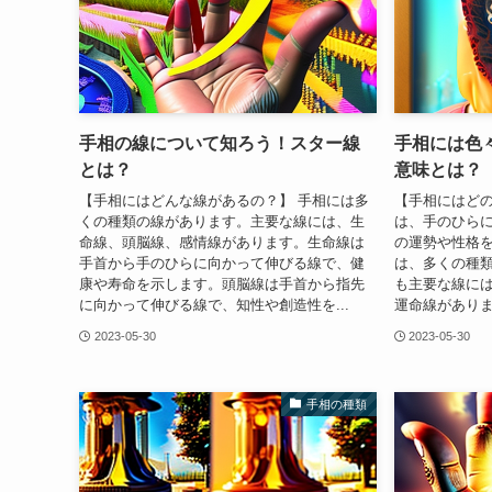
手相の線について知ろう！スター線
手相には色
とは？
意味とは？
【手相にはどんな線があるの？】 手相には多
【手相にはどの
くの種類の線があります。主要な線には、生
は、手のひら
命線、頭脳線、感情線があります。生命線は
の運勢や性格
手首から手のひらに向かって伸びる線で、健
は、多くの種
康や寿命を示します。頭脳線は手首から指先
も主要な線に
に向かって伸びる線で、知性や創造性を...
運命線がありま
2023-05-30
2023-05-30
手相の種類