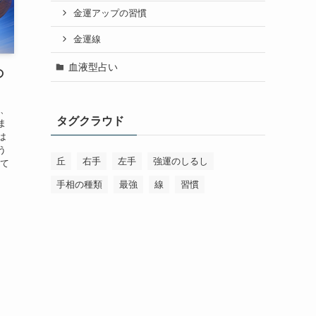
金運アップの習慣
金運線
血液型占い
の
は、
タグクラウド
ま
は
う
丘
右手
左手
強運のしるし
して
手相の種類
最強
線
習慣