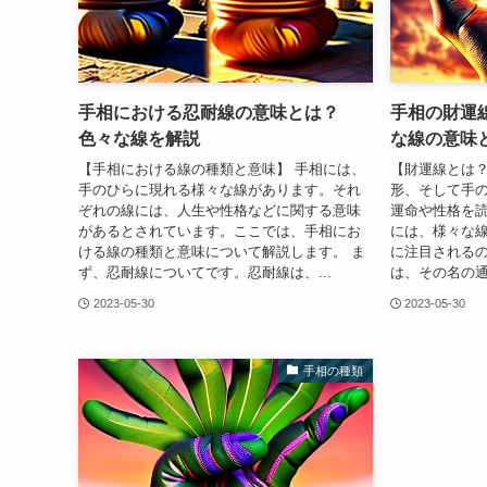
手相における忍耐線の意味とは？
手相の財運
色々な線を解説
な線の意味
【手相における線の種類と意味】 手相には、
【財運線とは？
手のひらに現れる様々な線があります。それ
形、そして手
ぞれの線には、人生や性格などに関する意味
運命や性格を
があるとされています。ここでは、手相にお
には、様々な
ける線の種類と意味について解説します。 ま
に注目されるの
ず、忍耐線についてです。忍耐線は、...
は、その名の通
2023-05-30
2023-05-30
手相の種類