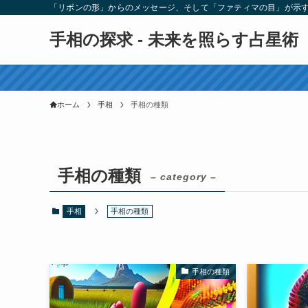
「リボンの形」からのメッセージ、そして「ファティマの目」が示
手相の探求 - 未来を照らす占星術
ホーム
手相
手相の種類
手相の種類
– category –
手相
手相の種類
手相の種類