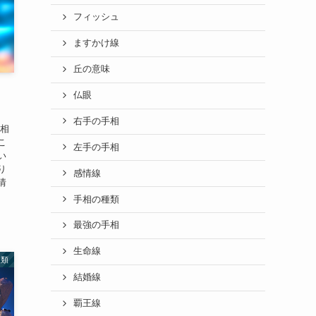
フィッシュ
ますかけ線
丘の意味
！
仏眼
右手の手相
手相
こ
左手の手相
い
り
感情線
情
手相の種類
最強の手相
生命線
種類
結婚線
覇王線