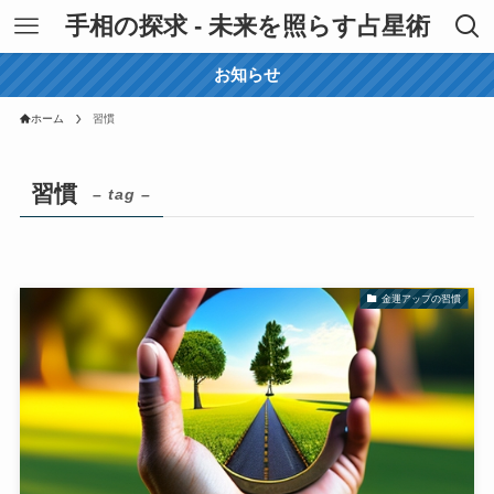
手相の探求 - 未来を照らす占星術
お知らせ
ホーム
習慣
習慣
– tag –
金運アップの習慣