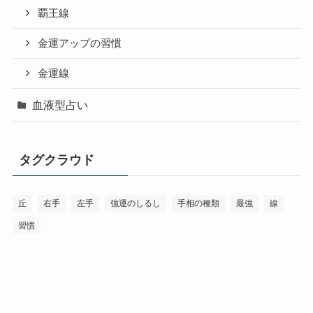
覇王線
金運アップの習慣
金運線
血液型占い
タグクラウド
丘
右手
左手
強運のしるし
手相の種類
最強
線
習慣