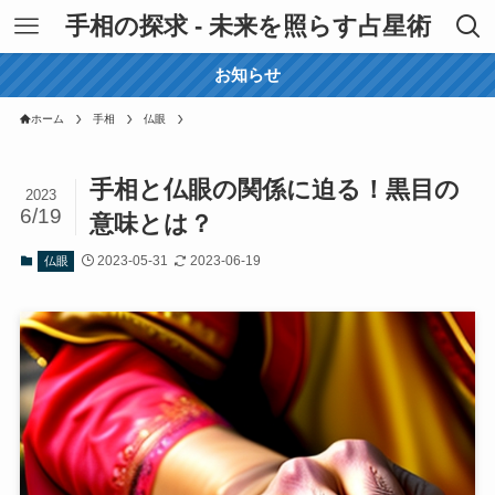
手相の探求 - 未来を照らす占星術
お知らせ
ホーム
手相
仏眼
手相と仏眼の関係に迫る！黒目の
2023
6/19
意味とは？
2023-05-31
2023-06-19
仏眼