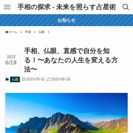
手相の探求 - 未来を照らす占星術
お知らせ
ホーム
手相
仏眼
手相、仏眼、直感で自分を知
2023
る！〜あなたの人生を変える方
6/19
法〜
2023-05-31
2023-06-19
仏眼