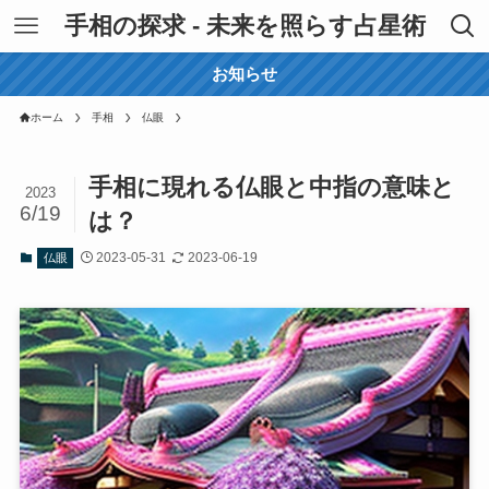
手相の探求 - 未来を照らす占星術
お知らせ
ホーム
手相
仏眼
手相に現れる仏眼と中指の意味と
2023
6/19
は？
2023-05-31
2023-06-19
仏眼