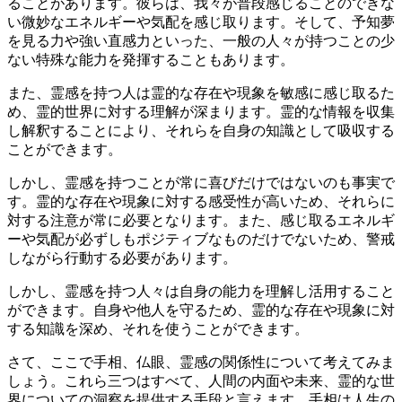
ることがあります。彼らは、我々が普段感じることのできな
い微妙なエネルギーや気配を感じ取ります。そして、予知夢
を見る力や強い直感力といった、一般の人々が持つことの少
ない特殊な能力を発揮することもあります。
また、霊感を持つ人は霊的な存在や現象を敏感に感じ取るた
め、霊的世界に対する理解が深まります。霊的な情報を収集
し解釈することにより、それらを自身の知識として吸収する
ことができます。
しかし、霊感を持つことが常に喜びだけではないのも事実で
す。霊的な存在や現象に対する感受性が高いため、それらに
対する注意が常に必要となります。また、感じ取るエネルギ
ーや気配が必ずしもポジティブなものだけでないため、警戒
しながら行動する必要があります。
しかし、霊感を持つ人々は自身の能力を理解し活用すること
ができます。自身や他人を守るため、霊的な存在や現象に対
する知識を深め、それを使うことができます。
さて、ここで手相、仏眼、霊感の関係性について考えてみま
しょう。これら三つはすべて、人間の内面や未来、霊的な世
界についての洞察を提供する手段と言えます。手相は人生の