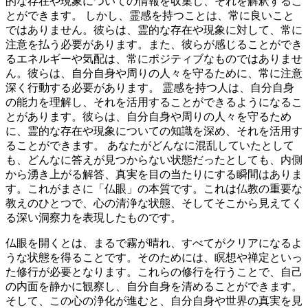
的な存在や現象についての情報を収集し、それを解釈するこ
とができます。 しかし、霊感を持つことは、常に良いこと
ではありません。彼らは、霊的な存在や現象に対して、常に
注意を払う必要があります。また、彼らが感じることができ
るエネルギーや気配は、常にポジティブなものではありませ
ん。彼らは、自分自身や周りの人々を守るために、常に注意
深く行動する必要があります。 霊感を持つ人は、自分自身
の能力を理解し、それを活用することができるようになるこ
とがあります。彼らは、自分自身や周りの人々を守るため
に、霊的な存在や現象についての知識を深め、それを活用す
ることができます。
あなたがどんなに混乱していたとして
も、どんなに答えが見つからない状態だったとしても、内側
から湧き上がる解答、真実を目の当たりにする瞬間はありま
す。これがまさに「仏眼」の本質です。これは仏教の重要な
教えのひとつで、心の清浄な状態、そしてそこから見えてく
る深い洞察力を表現したものです。
仏眼を開くとは、まるで霧が晴れ、すべてがクリアになるよ
うな状態を得ることです。そのためには、瞑想や禅定といっ
た修行が必要となります。これらの修行を行うことで、自己
の内面を静かに観察し、自分自身を清めることができます。
そして、この心の浄化が進むと、自分自身や世界の真実を見