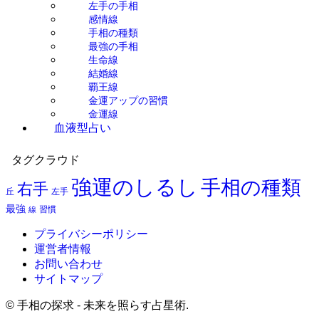
左手の手相
感情線
手相の種類
最強の手相
生命線
結婚線
覇王線
金運アップの習慣
金運線
血液型占い
タグクラウド
強運のしるし
手相の種類
右手
左手
丘
最強
習慣
線
プライバシーポリシー
運営者情報
お問い合わせ
サイトマップ
©
手相の探求 - 未来を照らす占星術.