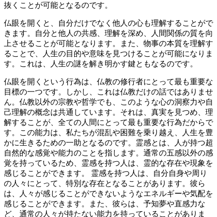
抜くことが可能となるのです。
仏眼を開くと、自分だけでなく他人の心も理解することがで
きます。自分と他人の共感、理解を深め、人間関係の質を向
上させることが可能となります。また、物事の本質を理解す
ることで、人生の目的や意味を見つけることが可能になりま
す。これは、人生の謎を解き明かす鍵ともなるのです。
仏眼を開くという行為は、仏教の修行者にとって最も重要な
目標の一つです。しかし、これは仏教だけの話ではありませ
ん。仏教以外の宗教や哲学でも、このような心の洞察力や自
己理解の概念は共通しています。それは、真実を見つめ、理
解することが、全ての人間にとって最も重要な行為だからで
す。この能力は、私たちが混乱や困難を乗り越え、人生を豊
かに生きるための一助となるのです。
霊感とは、人が持つ超
自然的な感覚や能力のことを指します。通常の五感以外の感
覚を持っているため、霊感を持つ人は、霊的な存在や現象を
感じることができます。 霊感を持つ人は、自分自身や周り
の人々にとって、特別な存在となることがあります。彼ら
は、人々が感じることができないようなエネルギーや気配を
感じることができます。また、彼らは、予知夢や直感力な
ど、通常の人々が持たない能力を持っていることがありま