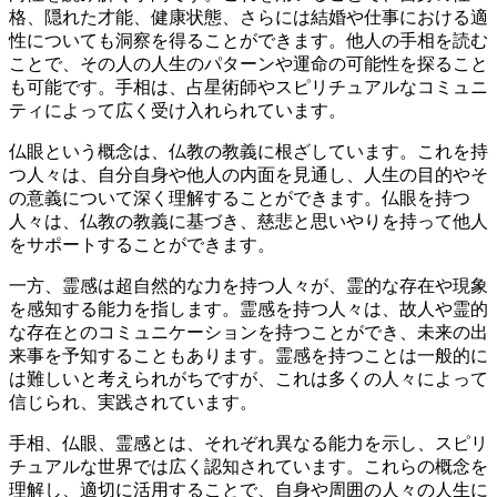
格、隠れた才能、健康状態、さらには結婚や仕事における適
性についても洞察を得ることができます。他人の手相を読む
ことで、その人の人生のパターンや運命の可能性を探ること
も可能です。手相は、占星術師やスピリチュアルなコミュニ
ティによって広く受け入れられています。
仏眼という概念は、仏教の教義に根ざしています。これを持
つ人々は、自分自身や他人の内面を見通し、人生の目的やそ
の意義について深く理解することができます。仏眼を持つ
人々は、仏教の教義に基づき、慈悲と思いやりを持って他人
をサポートすることができます。
一方、霊感は超自然的な力を持つ人々が、霊的な存在や現象
を感知する能力を指します。霊感を持つ人々は、故人や霊的
な存在とのコミュニケーションを持つことができ、未来の出
来事を予知することもあります。霊感を持つことは一般的に
は難しいと考えられがちですが、これは多くの人々によって
信じられ、実践されています。
手相、仏眼、霊感とは、それぞれ異なる能力を示し、スピリ
チュアルな世界では広く認知されています。これらの概念を
理解し、適切に活用することで、自身や周囲の人々の人生に