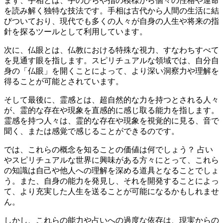
まず、手相とは、手のひらや指の模様から個々の性格や運命
を読み解く独特な技法です。手相は古代から人間の生活に結
びついており、現代でも多くの人々が自身の人生や将来の指
針を探るツールとして利用しています。
次に、仏眼とは、仏教における特殊な視力、すなわちすべて
を見通す眼を指します。スピリチュアルな領域では、自分自
身の「仏眼」を開くことによって、より深い洞察力や理解を
得ることが可能とされています。
そして最後に、霊感とは、超自然的な力を持つとされる人々
が、霊的な存在や現象を直感的に感じ取る能力を指します。
霊感を持つ人々は、霊的な存在や現象を視覚的に見る、音で
聞く、または感覚で感じることができるのです。
では、これらの概念を知ることの価値は何でしょう？ 占い
やスピリチュアルな世界に興味がある方々にとって、これら
の知識は自己や他人への理解を深める道具となることでしょ
う。また、自身の能力を発見し、それを開発することによっ
て、より充実した人生を送ることが可能になるかもしれませ
ん。
しかし、これらの能力や占いへの過度な依存は、現実からの