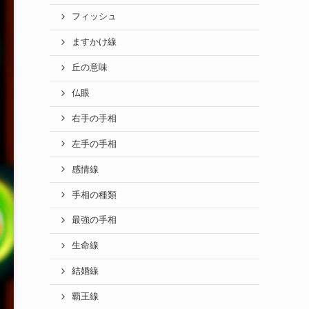
フィッシュ
ますかけ線
丘の意味
仏眼
右手の手相
左手の手相
感情線
手相の種類
最強の手相
生命線
結婚線
覇王線