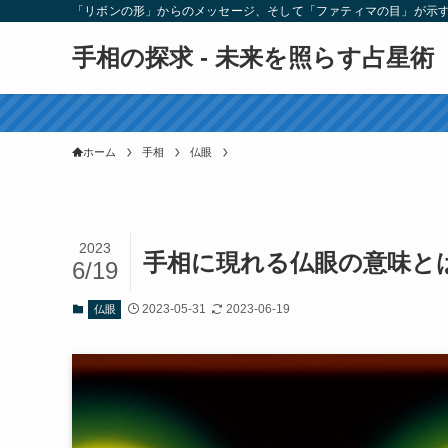
「リボンの形」からのメッセージ、そして「ファティマの目」が示
手相の探求 - 未来を照らす占星術
ホーム
手相
仏眼
2023
手相に現れる仏眼の意味と
6/19
2023-05-31
2023-06-19
仏眼