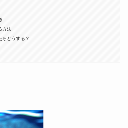
徴
る方法
たらどうする？
！