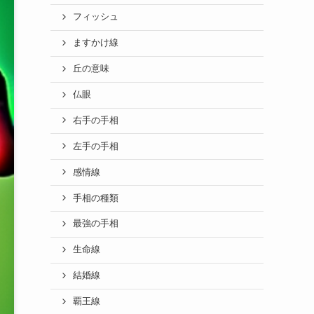
フィッシュ
ますかけ線
丘の意味
仏眼
右手の手相
左手の手相
感情線
手相の種類
最強の手相
生命線
結婚線
覇王線