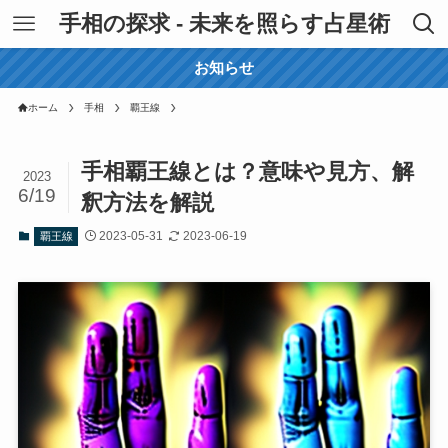
手相の探求 - 未来を照らす占星術
お知らせ
ホーム
手相
覇王線
手相覇王線とは？意味や見方、解
2023
6/19
釈方法を解説
2023-05-31
2023-06-19
覇王線