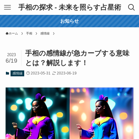
手相の探求 - 未来を照らす占星術
お知らせ
ホーム
手相
感情線
手相の感情線が急カーブする意味
2023
6/19
とは？解説します！
2023-05-31
2023-06-19
感情線