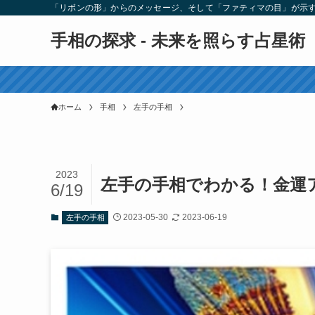
「リボンの形」からのメッセージ、そして「ファティマの目」が示
手相の探求 - 未来を照らす占星術
ホーム
手相
左手の手相
2023
左手の手相でわかる！金運
6/19
2023-05-30
2023-06-19
左手の手相