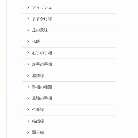
フィッシュ
ますかけ線
丘の意味
仏眼
右手の手相
左手の手相
感情線
手相の種類
最強の手相
生命線
結婚線
覇王線