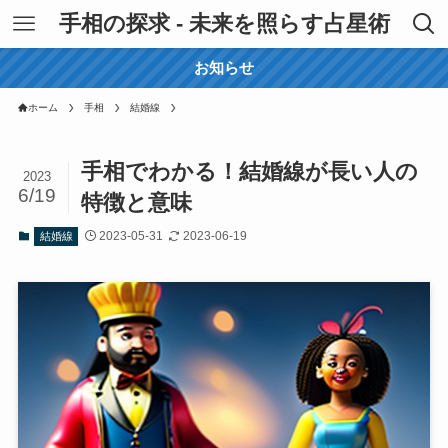
手相の探求 - 未来を照らす占星術
お知らせ
ホーム
手相
結婚線
手相でわかる！結婚線が長い人の
2023
6/19
特徴と意味
2023-05-31
2023-06-19
結婚線