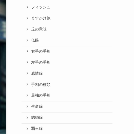
フィッシュ
ますかけ線
丘の意味
仏眼
右手の手相
左手の手相
感情線
手相の種類
最強の手相
生命線
結婚線
覇王線