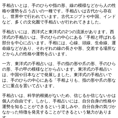
手相占いとは、手のひらや指の形、線の模様などから人の性
格や運勢を占う占いの一種です。手相占いは古代から存在
し、世界中で行われています。古代エジプトや中国、インド
など、多くの文化圏で手相占いが行われてきました。
手相占いには、西洋式と東洋式の2つの流派があります。西
洋式の手相占いは、手のひらの中心にある「手相と呼ばれる
部分を中心に占います。手相には、心線、頭線、生命線、運
命線などがあり、それぞれの線の長さや形、交差する場所な
どから人の性格や運勢を占います。
一方、東洋式の手相占いは、手の指の形や爪の形、手のひら
の形、手の甲の模様などから占います。東洋式の手相占い
は、中国や日本などで発展しました。東洋式の手相占いで
は、手のひらの中心にある「手相よりも、指の形や爪の形な
どに重点を置いて占います。
手相占いは、科学的根拠がないため、信じるか信じないかは
個人の自由です。しかし、手相占いには、自分自身の性格や
運勢を知ることができるという楽しみや、自分自身の気づか
なかった特徴を発見することができるという魅力がありま
す。