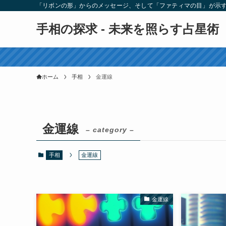
「リボンの形」からのメッセージ、そして「ファティマの目」が示
手相の探求 - 未来を照らす占星術
ホーム
手相
金運線
金運線
– category –
手相
金運線
金運線