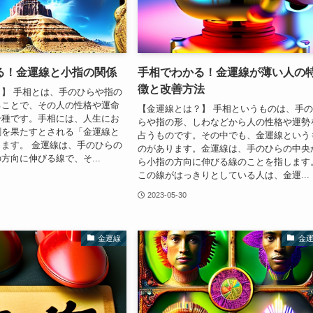
る！金運線と小指の関係
手相でわかる！金運線が薄い人の
徴と改善方法
】 手相とは、手のひらや指の
ることで、その人の性格や運命
【金運線とは？】 手相というものは、手
一種です。手相には、人生にお
らや指の形、しわなどから人の性格や運勢
割を果たすとされる「金運線と
占うものです。その中でも、金運線という
ます。 金運線は、手のひらの
のがあります。金運線は、手のひらの中央
方向に伸びる線で、そ...
ら小指の方向に伸びる線のことを指します
この線がはっきりとしている人は、金運...
2023-05-30
金運線
金