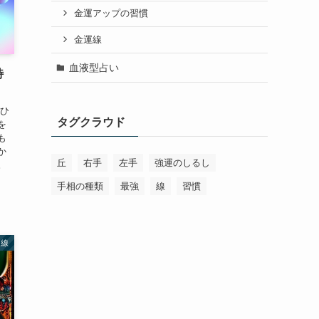
金運アップの習慣
金運線
血液型占い
特
のひ
タグクラウド
を
も
か
丘
右手
左手
強運のしるし
。
手相の種類
最強
線
習慣
運線