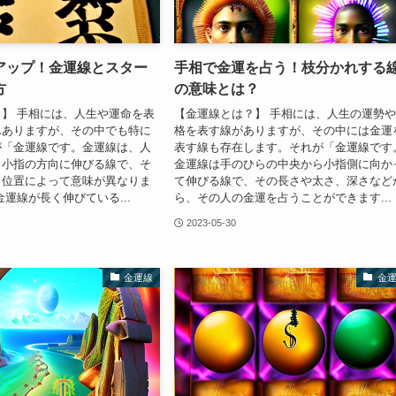
アップ！金運線とスター
手相で金運を占う！枝分かれする
方
の意味とは？
】 手相には、人生や運命を表
【金運線とは？】 手相には、人生の運勢
んありますが、その中でも特に
格を表す線がありますが、その中には金運
が「金運線です。金運線は、人
表す線も存在します。それが「金運線です
ら小指の方向に伸びる線で、そ
金運線は手のひらの中央から小指側に向か
、位置によって意味が異なりま
て伸びる線で、その長さや太さ、深さなど
金運線が長く伸びている...
ら、その人の金運を占うことができます...
2023-05-30
金運線
金