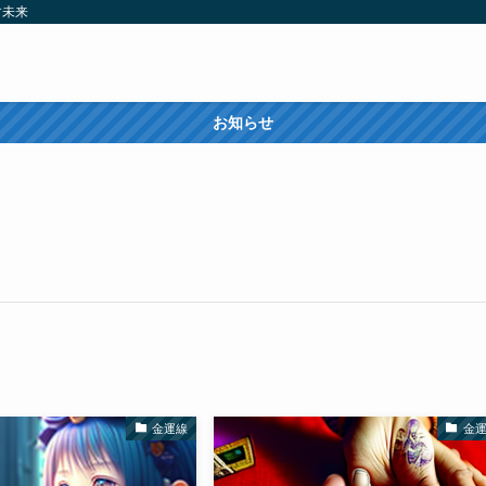
す未来
お知らせ
金運線
金