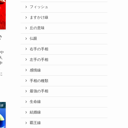
フィッシュ
ますかけ線
丘の意味
で
仏眼
右手の手相
らや
人
左手の手相
中
。
感情線
に
手相の種類
最強の手相
生命線
運線
結婚線
覇王線