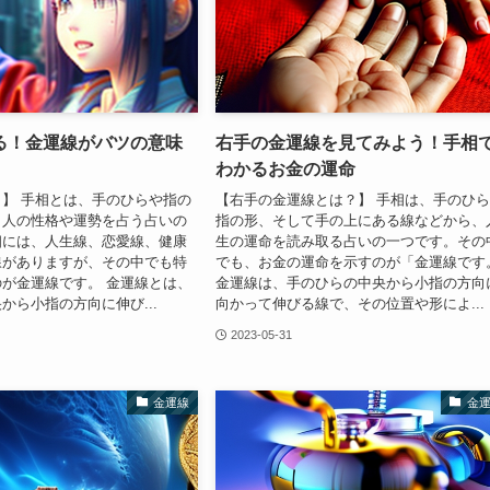
る！金運線がバツの意味
右手の金運線を見てみよう！手相
わかるお金の運命
】 手相とは、手のひらや指の
【右手の金運線とは？】 手相は、手のひ
ら人の性格や運勢を占う占いの
指の形、そして手の上にある線などから、
相には、人生線、恋愛線、健康
生の運命を読み取る占いの一つです。その
線がありますが、その中でも特
でも、お金の運命を示すのが「金運線です
が金運線です。 金運線とは、
金運線は、手のひらの中央から小指の方向
から小指の方向に伸び...
向かって伸びる線で、その位置や形によ...
2023-05-31
金運線
金