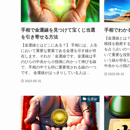
手相で金運線を見つけて宝くじ当選
手相でわか
を引き寄せる方法
【金運線とは？
模様を観察す
【金運線とはどこにある？】 手相には、人生
を占う占いの
において重要な要素である金運を示す線が存
いて重要な役
在します。それが「金運線です。金運線は手
いう線が存在し
のひらの中央から小指側に向かって伸びる線
中央から小指の
で、手相の中でも特に重要視される線の一つ
です。 金運線がはっきりしている人は...
2023-05-31
2023-05-31
金運線