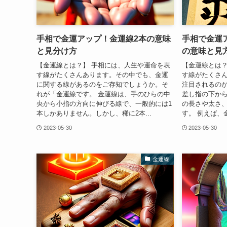
手相で金運アップ！金運線2本の意味
手相で金運
と見分け方
の意味と見
【金運線とは？】 手相には、人生や運命を表
【金運線とは？
す線がたくさんあります。その中でも、金運
す線がたくさ
に関する線があるのをご存知でしょうか。そ
注目されるの
れが「金運線です。 金運線は、手のひらの中
差し指の下か
央から小指の方向に伸びる線で、一般的には1
の長さや太さ
本しかありません。しかし、稀に2本...
す。 例えば、
2023-05-30
2023-05-30
金運線