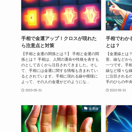
手相で金運アップ！クロスが現れた
手相でわか
ら注意点と対策
とは？
【手相と金運の関係とは？】 手相と金運の関
【金運線とは？
係とは？ 手相は、人間の運命や性格を表すも
形、線などか
のとして古くから注目されてきました。そし
一つです。手
て、手相には金運に関する情報も含まれてい
線など様々な
るとされています。手相に現れる線や模様に
に注目されるの
よって、その人の金運がどのようにな...
手のひらの中央
2023-05-31
2023-05-31
金運線