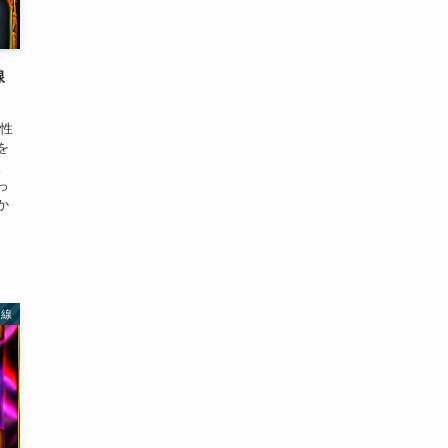
線
や性
を
。
っ
か
運線