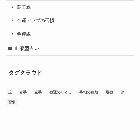
覇王線
金運アップの習慣
金運線
血液型占い
タグクラウド
丘
右手
左手
強運のしるし
手相の種類
最強
線
習慣